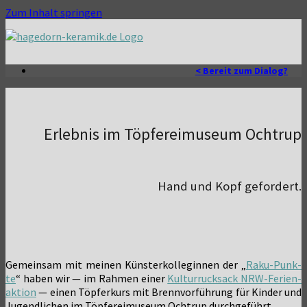
Zum Inhalt springen
< Bereit zum Dialog?
Erlebnis im Töpfereimuseum Ochtrup
Hand und Kopf gefordert.
Gemein­sam mit mei­nen Küns­ter­kol­le­gin­nen der „
Raku-Punk­
te
“ haben wir — im Rah­men einer
Kul­tur­ruck­sack NRW-Feri­en­
ak­ti­on
— einen Töp­fer­kurs mit Brenn­vor­füh­rung für Kin­der und
Jugend­li­chen im Töp­fe­rei­mu­se­um Och­trup durchgeführt.