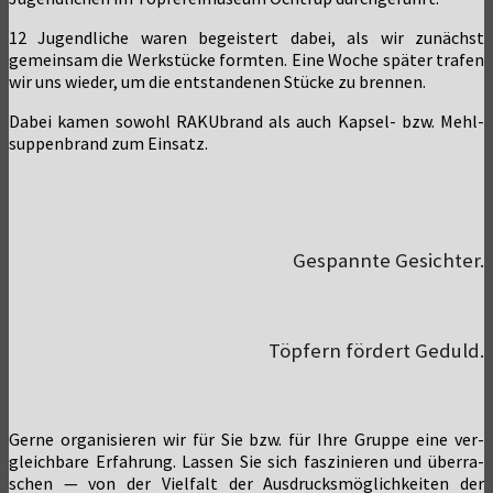
12 Jugend­li­che waren begeis­tert dabei, als wir zunächst
gemein­sam die Werk­stü­cke form­ten. Eine Woche spä­ter tra­fen
wir uns wie­der, um die ent­stan­de­nen Stü­cke zu brennen.
Dabei kamen sowohl RAKU­brand als auch Kap­sel- bzw. Mehl­
sup­pen­brand zum Einsatz.
Gespannte Gesichter.
Töpfern fördert Geduld.
Ger­ne orga­ni­sie­ren wir für Sie bzw. für Ihre Grup­pe eine ver­
gleich­ba­re Erfah­rung. Las­sen Sie sich fas­zi­nie­ren und über­ra­
schen — von der Viel­falt der Aus­drucks­mög­lich­kei­ten der