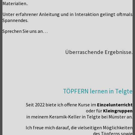
Materialien..
Unter erfah­re­ner Anlei­tung und in Inter­ak­ti­on gelingt oft­mals
Spannendes.
Spre­chen Sie uns an…
Überraschende Ergebnisse.
TÖPFERN lernen in Telgte
Seit 2022 bie­te ich offe­ne Kur­se im
Ein­zel­un­ter­richt
oder für
Klein­grup­pen
in mei­nem Kera­­mik-Kel­­ler in Telg­te bei Müns­ter an.
Ich freue mich dar­auf, die viel­sei­ti­gen Mög­lich­kei­ten
des Töp­ferns sowie