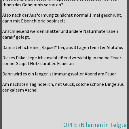
Ihnen das Geheim­nis verraten?
Also nach der Aus­for­mung zunächst nor­mal 1 mal geschrüht,
dann mit Eisen­chlo­rid bepinselt.
Anschlie­ßend wer­den Blät­ter und ande­re Natur­ma­te­ria­li­en
dar­auf gelegt.
Dann stell ich eine „Kap­sel“ her, aus 3 Lagen feins­ter Alufolie.
Die­ses Paket lege ich anschlie­ßend vor­sich­tig in mei­ne Feu­er­
ton­ne. Sta­pel Holz dar­über. Feu­er an.
Dann wird es ein lan­ger, stim­mungs­vol­ler Abend am Feuer.
Am nächs­ten Tag hole ich, mit Glück, sol­che schö­ne Din­ge aus
der kal­tem Asche!
TÖPFERN lernen in Telgte