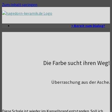
Zum Inhalt springen
< Bereit zum Dialog?
Die Farbe sucht ihren Weg!
Überraschung aus der Asche.
Die­se Scha­le ist wie­der im Kap­sel­brand ent­stan­den. Soll ich