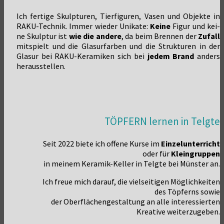
Ich fer­ti­ge Skulp­tu­ren, Tier­fi­gu­ren, Vasen und Objek­te in
RAKU-Tech­nik. Immer wie­der Uni­ka­te:
Kei­ne
Figur und kei­
ne Skulp­tur ist
wie die ande­re
, da beim Bren­nen der
Zufall
mit­spielt und die Gla­sur­far­ben und die Struk­tu­ren in der
Gla­sur bei RAKU-Kera­mi­ken sich bei
jedem Brand
anders
herausstellen.
TÖPFERN lernen in Telgte
Seit 2022 bie­te ich offe­ne Kur­se im
Ein­zel­un­ter­richt
oder für
Klein­grup­pen
in mei­nem Kera­­mik-Kel­­ler in Telg­te bei Müns­ter an.
Ich freue mich dar­auf, die viel­sei­ti­gen Mög­lich­kei­ten
des Töp­ferns sowie
der Ober­flä­chen­ge­stal­tung an alle inter­es­sier­ten
Krea­ti­ve weiterzugeben.